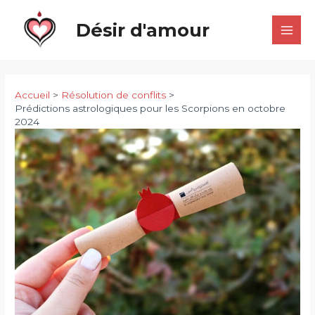
Aller
Désir d'amour
au
Main
contenu
Men
Accueil
Résolution de conflits
Prédictions astrologiques pour les Scorpions en octobre
2024