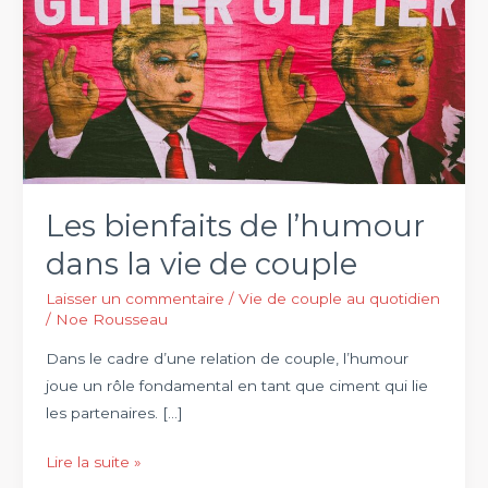
Les bienfaits de l’humour
dans la vie de couple
Laisser un commentaire
/
Vie de couple au quotidien
/
Noe Rousseau
Dans le cadre d’une relation de couple, l’humour
joue un rôle fondamental en tant que ciment qui lie
les partenaires. […]
Les
Lire la suite »