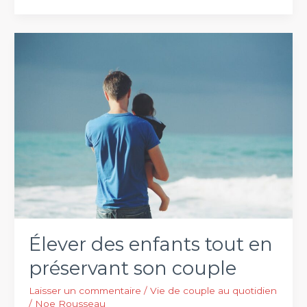
bienfaits
de
l’humour
dans
la
vie
de
couple
Élever des enfants tout en
préservant son couple
Laisser un commentaire
/
Vie de couple au quotidien
/
Noe Rousseau