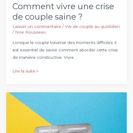
Comment vivre une crise
soir
sur
de couple saine ?
TMC
Laisser un commentaire
/
Vie de couple au quotidien
/
Noe Rousseau
Lorsque le couple traverse des moments difficiles, il
est essentiel de savoir comment aborder cette crise
de manière constructive. Vivre
Comment
Lire la suite »
vivre
une
crise
de
couple
saine
?