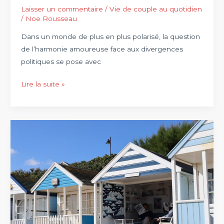
Laisser un commentaire
/
Vie de couple au quotidien
/
Noe Rousseau
Dans un monde de plus en plus polarisé, la question
de l’harmonie amoureuse face aux divergences
politiques se pose avec
L’amour
Lire la suite »
et
la
diversité
:
est-
il
possible
d’être
heureux
en
couple