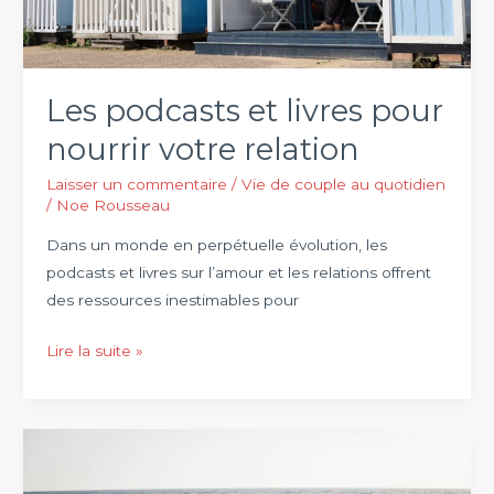
malgré
des
opinions
Les podcasts et livres pour
politiques
divergentes
nourrir votre relation
?
Laisser un commentaire
/
Vie de couple au quotidien
/
Noe Rousseau
Dans un monde en perpétuelle évolution, les
podcasts et livres sur l’amour et les relations offrent
des ressources inestimables pour
Les
Lire la suite »
podcasts
et
livres
pour
nourrir