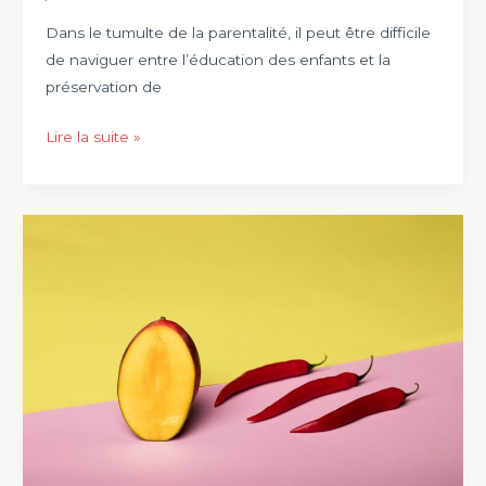
Dans le tumulte de la parentalité, il peut être difficile
de naviguer entre l’éducation des enfants et la
préservation de
Élever
Lire la suite »
des
enfants
tout
en
préservant
son
couple