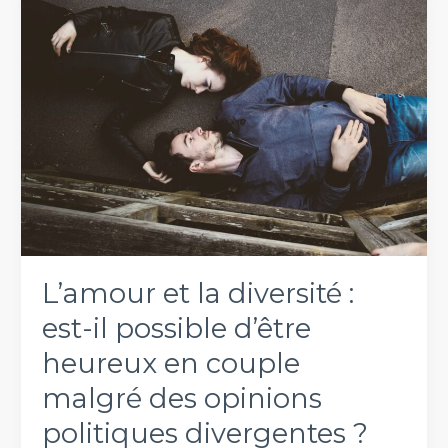
la
maison
:
idées
et
conseils
L’amour et la diversité :
est-il possible d’être
heureux en couple
malgré des opinions
politiques divergentes ?