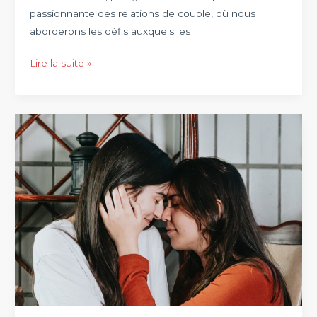
passionnante des relations de couple, où nous
aborderons les défis auxquels les
Exploration
Lire la suite »
des
relations
de
couple
:
les
défis
et
les
raisons
de
leur
longévité,
ce