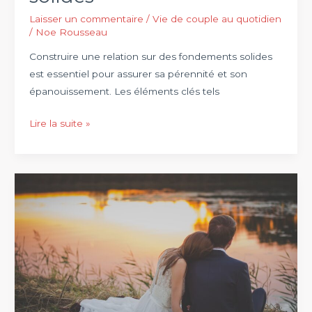
couple
Laisser un commentaire
/
Vie de couple au quotidien
/
Noe Rousseau
Construire une relation sur des fondements solides
est essentiel pour assurer sa pérennité et son
épanouissement. Les éléments clés tels
Construire
Lire la suite »
une
relation
sur
des
fondements
solides