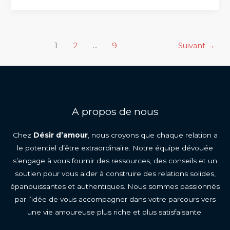
de
la
sexualité
Pagination
1
2
…
9
Suivant
→
dans
d’article
le
bonheur
conjugal
A propos de nous
Chez
Désir d’amour
, nous croyons que chaque relation a
le potentiel d’être extraordinaire. Notre équipe dévouée
s’engage à vous fournir des ressources, des conseils et un
soutien pour vous aider à construire des relations solides,
épanouissantes et authentiques. Nous sommes passionnés
par l’idée de vous accompagner dans votre parcours vers
une vie amoureuse plus riche et plus satisfaisante.