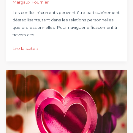
Margaux Fournier
Les conflits récurrents peuvent être particulièrement
déstabilisants, tant dans les relations personnelles
que professionnelles. Pour naviguer efficacement à
travers ces
Stratégies
Lire la suite »
efficaces
pour
résoudre
un
conflit
récurrent
de
manière
durable