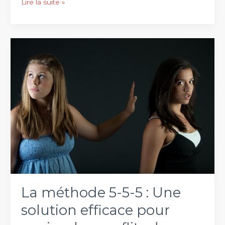
Prévisions
Lire la suite »
astrologiques
de
la
semaine
du
8
au
14
avril
2024
pour
chaque
signe
du
La méthode 5-5-5 : Une
zodiaque
solution efficace pour