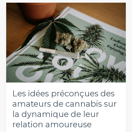
avec
son
partenaire
avant
l’été
:
le
guide
d’un
expert
en
psychologie
Les idées préconçues des
amateurs de cannabis sur
la dynamique de leur
relation amoureuse