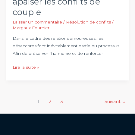
apaiser les conflits de
couple
Laisser un commentaire
/
Résolution de conflits
/
Margaux Fournier
Dans le cadre des relations amoureuses, les
désaccords font inévitablement partie du processus.
Afin de préserver l’harmonie et de renforcer
La
Lire la suite »
méthode
5-
5-
5
Pagination
1
2
3
Suivant
→
:
d’article
Une
solution
efficace
pour