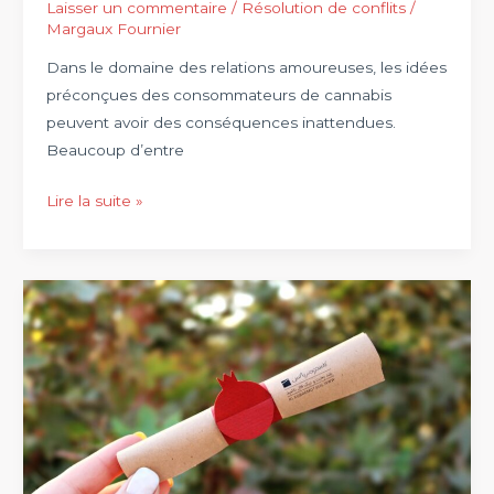
Laisser un commentaire
/
Résolution de conflits
/
Margaux Fournier
Dans le domaine des relations amoureuses, les idées
préconçues des consommateurs de cannabis
peuvent avoir des conséquences inattendues.
Beaucoup d’entre
Les
Lire la suite »
idées
préconçues
des
amateurs
de
cannabis
sur
la
dynamique
de