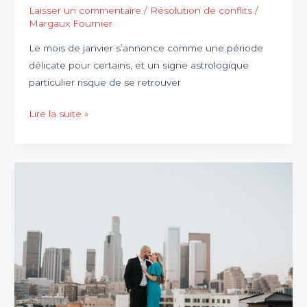
Laisser un commentaire
/
Résolution de conflits
/
Margaux Fournier
Le mois de janvier s’annonce comme une période
délicate pour certains, et un signe astrologique
particulier risque de se retrouver
En
Lire la suite »
janvier,
ce
signe
astrologique
fera
face
à
des
tensions
relationnelles
avec