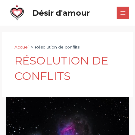
Aller
Désir d'amour
au
Main
contenu
Men
Accueil
Résolution de conflits
RÉSOLUTION DE
CONFLITS