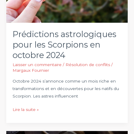
leur
relation
amoureuse
Prédictions astrologiques
pour les Scorpions en
octobre 2024
Laisser un commentaire
/
Résolution de conflits
/
Margaux Fournier
Octobre 2024 s’annonce comme un mois riche en
transformations et en découvertes pour les natifs du
Scorpion. Les astres influencent
Prédictions
Lire la suite »
astrologiques
pour
les