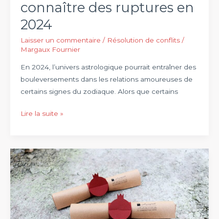
connaître des ruptures en
2024
Laisser un commentaire
/
Résolution de conflits
/
Margaux Fournier
En 2024, l’univers astrologique pourrait entraîner des
bouleversements dans les relations amoureuses de
certains signes du zodiaque. Alors que certains
Astrologie
Lire la suite »
:
les
signes
du
zodiaque
qui
pourraient
connaître