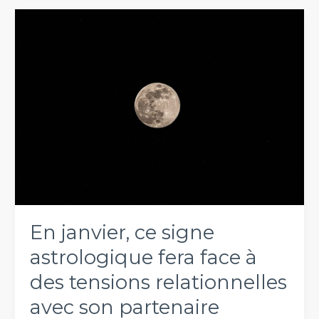
signe
zodiaque
se
prépare
à
agir
En janvier, ce signe
astrologique fera face à
des tensions relationnelles
avec son partenaire