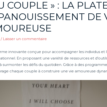
DU COUPLE » : LA PLA
ÉPANOUISSEMENT DE
MOUREUSE
5
/
Laisser un commentaire
rme innovante conçue pour accompagner les individus et l
onnel. En proposant une variété de ressources et d’outils, e
à surmonter les défis du quotidien. Grâce à des programmes
age chaque couple à construire une vie amoureuse dynam