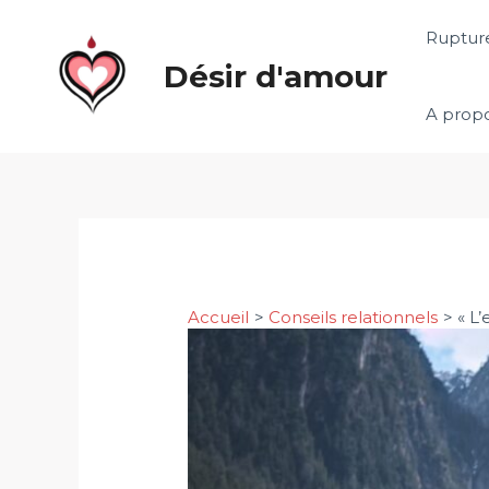
Aller
Rupture
au
Désir d'amour
contenu
A prop
Accueil
Conseils relationnels
« L