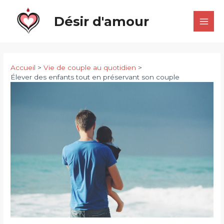
Aller
Désir d'amour
au
Main
contenu
Men
Accueil
Vie de couple au quotidien
Élever des enfants tout en préservant son couple