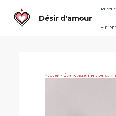
Aller
Rupture
au
Désir d'amour
contenu
A prop
Accueil
Épanouissement personn