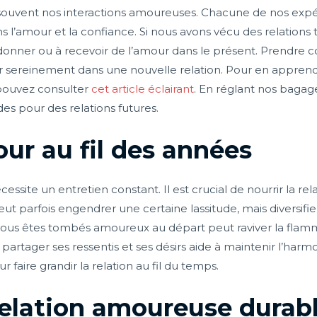
souvent nos interactions amoureuses. Chacune de nos expé
 l’amour et la confiance. Si nous avons vécu des relations
 donner ou à recevoir de l’amour dans le présent. Prendre 
 sereinement dans une nouvelle relation. Pour en apprendr
 pouvez consulter
cet article éclairant
. En réglant nos baga
des pour des relations futures.
our au fil des années
ssite un entretien constant. Il est crucial de nourrir la rel
eut parfois engendrer une certaine lassitude, mais diversifi
i vous êtes tombés amoureux au départ peut raviver la fla
rtager ses ressentis et ses désirs aide à maintenir l’harmo
aire grandir la relation au fil du temps.
relation amoureuse durab