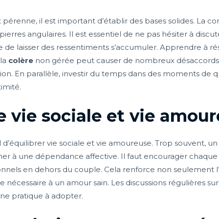
pérenne, il est important d’établir des bases solides. La co
erres angulaires. Il est essentiel de ne pas hésiter à discu
e de laisser des ressentiments s’accumuler. Apprendre à ré
 la
colère
non gérée peut causer de nombreux désaccords 
tion. En parallèle, investir du temps dans des moments de
timité.
re vie sociale et vie amou
cial d’équilibrer vie sociale et vie amoureuse. Trop souvent, u
r à une dépendance affective. Il faut encourager chaque in
nnels en dehors du couple. Cela renforce non seulement l
cessaire à un amour sain. Les discussions régulières sur le
ne pratique à adopter.