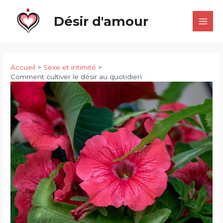
Aller
Désir d'amour
au
Main
contenu
Men
Accueil
Sexe et intimité
Comment cultiver le désir au quotidien