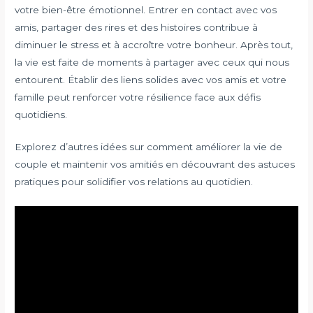
votre bien-être émotionnel. Entrer en contact avec vos
amis, partager des rires et des histoires contribue à
diminuer le stress et à accroître votre bonheur. Après tout,
la vie est faite de moments à partager avec ceux qui nous
entourent. Établir des liens solides avec vos amis et votre
famille peut renforcer votre résilience face aux défis
quotidiens.
Explorez d’autres idées sur comment améliorer la vie de
couple et maintenir vos amitiés en découvrant des astuces
pratiques pour solidifier vos relations au quotidien.