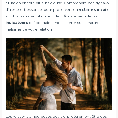
situation encore plus insidieuse. Comprendre ces signaux
d’alerte est essentiel pour préserver son
estime de soi
et
son bien-être émotionnel. Identifions ensemble les
indicateurs
qui pourraient vous alerter sur la nature
malsaine de votre relation.
Les relations amoureuses devraient idéalement être des