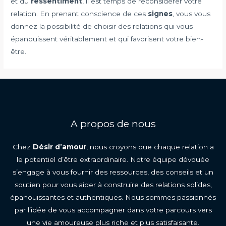
et du
ressentiment
, il est temps de reconsidérer votre
relation. En prenant conscience de ces
signes
, vous vous
donnez la possibilité de choisir des relations qui vous
épanouissent véritablement et qui favorisent votre bien-
être.
A propos de nous
Chez
Désir d’amour
, nous croyons que chaque relation a
le potentiel d’être extraordinaire. Notre équipe dévouée
s’engage à vous fournir des ressources, des conseils et un
soutien pour vous aider à construire des relations solides,
épanouissantes et authentiques. Nous sommes passionnés
par l’idée de vous accompagner dans votre parcours vers
une vie amoureuse plus riche et plus satisfaisante.